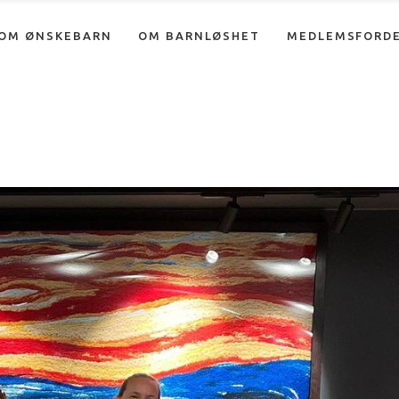
OM ØNSKEBARN
OM BARNLØSHET
MEDLEMSFORD
Nyheter
Info om adopsjon
Forum
Info om assistert befruktning
Info om fosterhjem
Nyheter
Info om adopsjon
Info om ufrivillig barnløshet
Forum
Info om assistert befruktning
Info om fosterhjem
Info om ufrivillig barnløshet