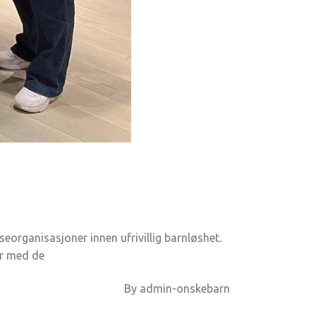
eorganisasjoner innen ufrivillig barnløshet.
er med de
By
admin-onskebarn