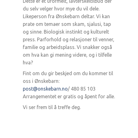
Dette er et uformelt, lavterskeltilbud der
du selv velger hvor mye du vil dele.
Likeperson fra Ønskebarn deltar. Vi kan
prate om temaer som skam, sjalusi, tap
og sinne. Biologisk instinkt og kulturelt
press. Parforhold og relasjoner til venner,
familie og arbeidsplass. Vi snakker også
om hva kan gi mening videre, og i tilfelle
hva?
Fint om du gir beskjed om du kommer til
oss i Ønskebarn:
post@onskebarn.no
/ 480 85 103
Arrangementet er gratis og åpent for alle.
Vi ser frem til å treffe deg.