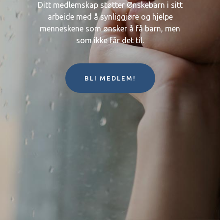
Ditt medlemskap støtter Ønskebarn i sitt
arbeide med å synliggjøre og hjelpe
menneskene som ønsker å få barn, men
som ikke får det til.
BLI MEDLEM!