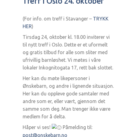
Treff i Oslo 24. oktober
(For info. om treff i Stavanger –
TRYKK
HER
)
Tirsdag 24, oktober kl. 18.00 inviterer vi
til nytt treff i Oslo. Dette er et uformelt
og gratis tilbud for alle som sliter med
ufrivillig barnløshet. Vi møtes i våre
lokaler Inkognitogata 17, rett bak slottet.
Her kan du møte likepersoner i
Ønskebarn, og andre i lignende situasjon.
Her kan du oppleve gode samtaler med
andre som er, eller vært, gjennom det
samme som deg. Man trenger ikke være
medlem for å delta.
Håper vi ses!
Påmelding til:
post@onskebarn.no