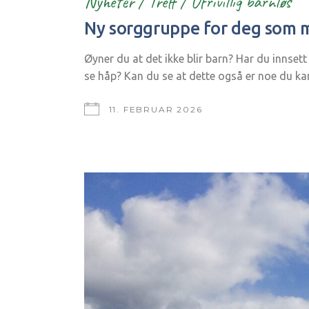
Nyheter
/
Treff
/
Ufrivillig barnløs
Ny sorggruppe for deg som m
Øyner du at det ikke blir barn? Har du innsett
se håp? Kan du se at dette også er noe du kan
11. FEBRUAR 2026