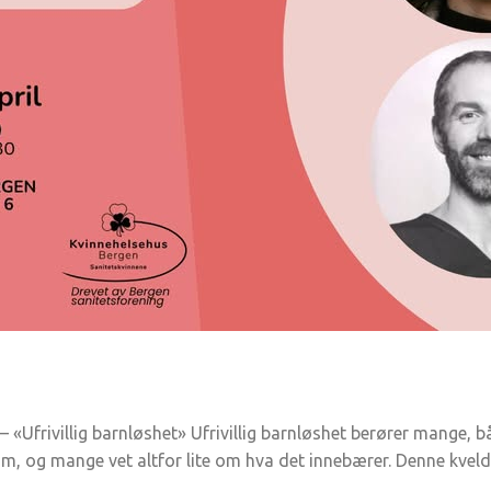
l – «Ufrivillig barnløshet» Ufrivillig barnløshet berører mange
 om, og mange vet altfor lite om hva det innebærer. Denne kve