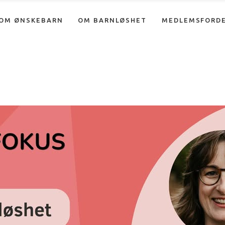
OM ØNSKEBARN
OM BARNLØSHET
MEDLEMSFORD
Nyheter
Info om adopsjon
Forum
Info om assistert befruktning
Info om fosterhjem
Nyheter
Info om adopsjon
Info om ufrivillig barnløshet
Forum
Info om assistert befruktning
Info om fosterhjem
Info om ufrivillig barnløshet