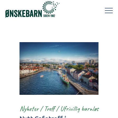
Nyheter
/
Treff
/
Ufrivillig barnløs