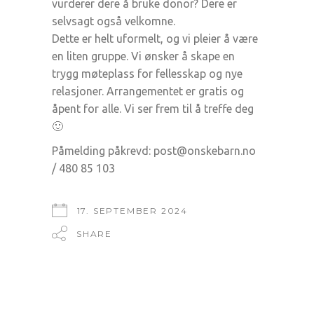
vurderer dere å bruke donor? Dere er
selvsagt også velkomne.
Dette er helt uformelt, og vi pleier å være
en liten gruppe. Vi ønsker å skape en
trygg møteplass for fellesskap og nye
relasjoner. Arrangementet er gratis og
åpent for alle. Vi ser frem til å treffe deg
🙂
Påmelding påkrevd: post@onskebarn.no
/ 480 85 103
17. SEPTEMBER 2024
SHARE