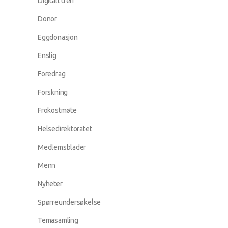
Digitalt treff
Donor
Eggdonasjon
Enslig
Foredrag
Forskning
Frokostmøte
Helsedirektoratet
Medlemsblader
Menn
Nyheter
Spørreundersøkelse
Temasamling